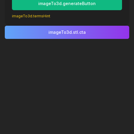
imageTo3d.generateButton
imageTo3d.termsHint
imageTo3d.stl.cta