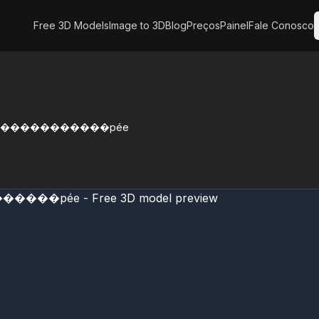
Free 3D Models
Image to 3D
Blog
Preços
Painel
Fale Conosco
t une ������������pée