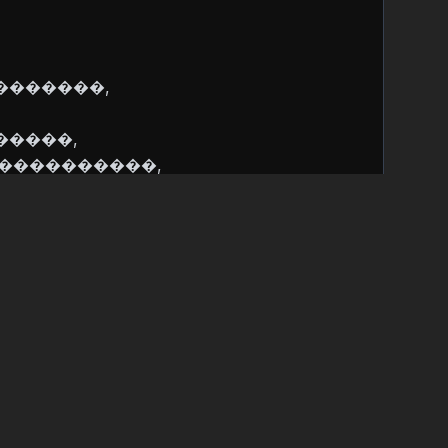
������,
����,
����������,
���������,
�������������������,