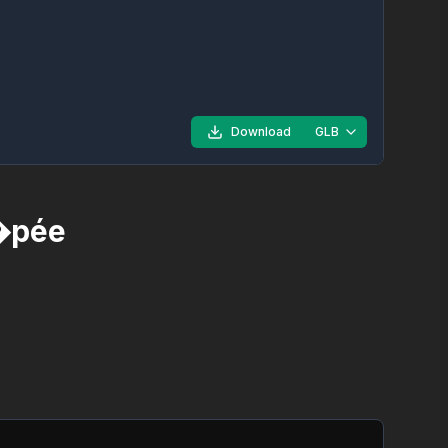
Download
GLB
�pée