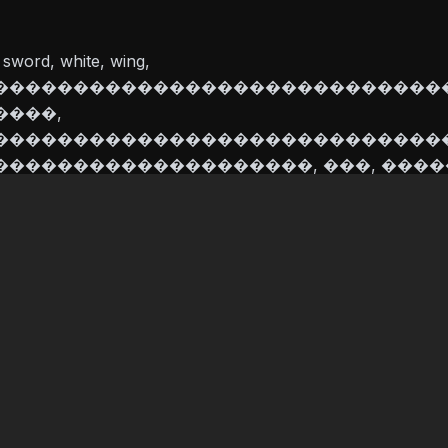
, sword, white, wing,
�����������������������������
���,
�����������������������������
�������������������, ���, ����
���������,
�����������������������������
�������, �������������������
������������������
File Size:
8.6 MB