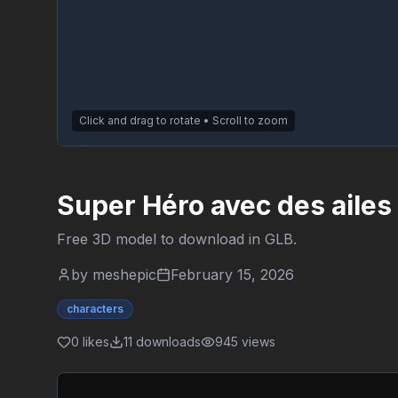
Click and drag to rotate • Scroll to zoom
Super Héro avec des 
Free 3D model to download in
GLB
.
by
meshepic
February 15, 2026
characters
0
likes
11
downloads
945
views