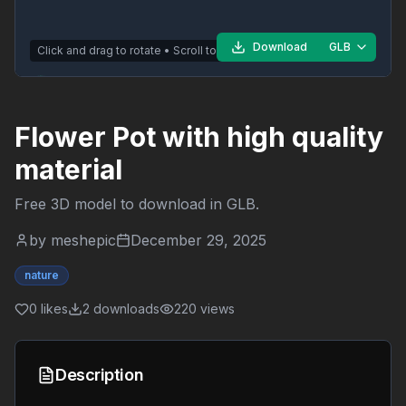
Download
GLB
Click and drag to rotate • Scroll to zoom
Flower Pot with high quality
material
Free 3D model to download in
GLB
.
by
meshepic
December 29, 2025
nature
0
likes
2
downloads
220
views
Description