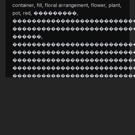
container, fill, floral arrangement, flower, plant,
pot, red, ���������,
�������������������������
�������������������������
������,
�������������������������
�������������������������
�������������������������
�������������������������
�������������������������
Technical Details
Format:
File Size:
40.0 MB
GLB