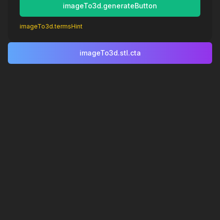
imageTo3d.generateButton
imageTo3d.termsHint
imageTo3d.stl.cta