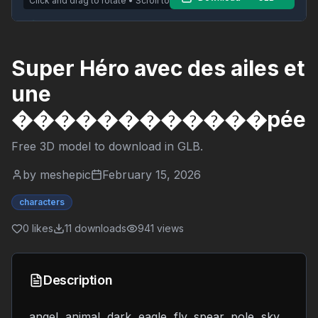
Click and drag to rotate • Scroll to zoom
Super Héro avec des ailes et
une
������������pée
Free 3D model to download in
GLB
.
by
meshepic
February 15, 2026
characters
0
likes
11
downloads
941
views
Description
angel, animal, dark, eagle, fly, spear, pole, sky,