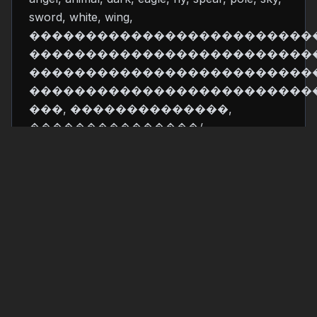
sword, white, wing,
�������������������������
��������������������������
�������������������������
�������������������������
���, ��������������,
���������������/
����������������,
�������������������������
��������������������������
�������������������������
�������������������������
Technical Details