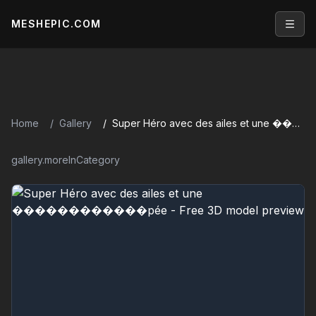
MESHEPIC.COM
Open
Home
Gallery
Super Héro avec des ailes et une ������������pée
gallery.moreInCategory