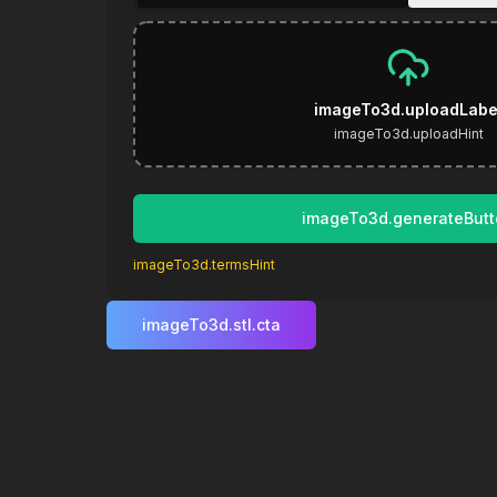
imageTo3d.uploadLabe
imageTo3d.uploadHint
imageTo3d.generateButt
imageTo3d.termsHint
imageTo3d.stl.cta