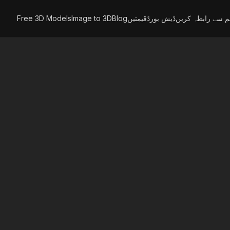
Free 3D Models
Image to 3D
Blog
قیمتیں
ڈیش بورڈ
م سے رابطہ کریں