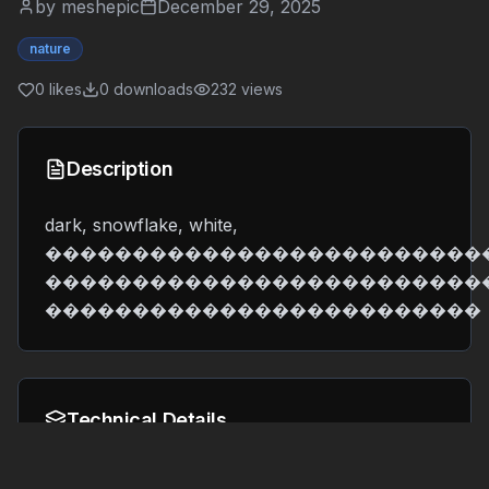
by
meshepic
December 29, 2025
nature
0
likes
0
downloads
232
views
Description
dark, snowflake, white, ����������������������������������������������������������������������������������������������������������������������������������������������������������������������������������������������������������������������������������������������������������������������������������������������������������������������������������������������������������������������������������������������������������������������������������������������������������������������������������������������������������������������������������������������������������������������������������������������������������������������������������������������������������������������������������������������������������������������������������������������������������������������������������������������������������������������������������������������������������������������������������������������������������������������������������������������������������������������������������������������������������������������������������������������������������������������������������������������������������������������������������������������������������������������������������������������������������������������������������������������������������������������������������������������������������������������������������������������������������������������������������������������������������������������������������������������������������������������������������������������������������������������������������������������������������������������������������������������������������������������������������������������������������������������������������������������������������������������������������������������������������������������������������������������������������������������������������������������������������������������������������������������������������������������������������������������������������������������������������������������������������������������������������������������������������������������������������������������������������������������������������������������������������������������������������������������������������������������������������������������������������������������������������������������������������������������������������������������������������������������������������������������������������������������������������������������������������������������������������������������������������������������������������������������������������������������������������������������������������������������������������������������������������������������������������������������������������������������������������������������������������������������������������������������������������������������������������������������������������������������������������������������������������������������������������������������������������������������������������������������������������������������������������������������������������������������������������������������������������������������������������������������������������������������������������������������������������������������������������������������������������������������������������������������������������������������������������������������������������������������������������������������������������������������������������������������������������������������������������������������������������������������������������������������������������������������������������������������������������������������������������������������������������������������������������������������������������������������������������������������������������������������������������������������������������������������������������������������������������������������������������������������������������������������������������������������������������������������������������������������������������������������������������������������������������������������������������������������������������������������������������������������������������������������������������������������������������������������������������������������������������������������������������������������������������������������������������������������������������������������������������������������������������������������������������������������������������������������������������������������������������������������������������������������������������������������������������������������������������������������������������������������������������������������������������������������������������������������������������������������������������������������������������������������������������������������������������������������������������������������������������������������������������������������������������������������������������������������������������������������������������������������������������������������������������������������������������������������������������������������������������������������������������������������������������������������������������������������������������������������������������������������������������������������������������������������������������������������������������������������������������������������������������������������������������������������������������������������������������������������������������������������������������������������������������������������������������������������������������������������������������������������������������������������������������������������������������������������������������������������������������������������������������������������������������������������������������������������������������������������������������������������������������������������������������������������������������������������������������������������������������������������������������������������������������������������������������������������������������������������������������������������������������������������������������������������������������������������������������������������������������������������������������������������������������������������������������������������������������������������������������������������������������������������������������������������������������������������������������������������������������������������������������������������������������������������������������������������������������������������������������������������������������������������������������������������������������������������������������������������������������������������������������������������������������������������������������������������������������������������������������������������������������������������������������������������������������������������������������������������������������������������������������������������������������������������������������������������������������������������������������������������������������������������������������������������������������������������������������������������������������������������������������������������������������������������������������������������������������������������������������������������������������������������������������������������������������������������������������������������������������������������������������������������������������������������������������������������������������������������������������������������������������������������������������������������������������������������������������������������������������������������������������������������������������������������������������������������������������������������������������������������������������������������������������������������������������������������������������������������������������������������������������������������������������������������������������������������������������������������������������������������������������������������������������������������������������������������������������������������������������������������������������������������������������������������������������������������������������������������������������������������������������������������������������������������������������������������������������������������������������������������������������������������������������������������������������������������������������������������������������������������������������������������������������������������������������������������������������������������������������������������������������������������������������������������������������������������������������������������������������������������������������������������������������������������������������������������������������������������������������������������������������������������������������������������������������, ����������������������������������������������������������������������������������������������������������������������������������������������������������������������������������������������������������������������������������������������������������������������������������������������������������������������������������������������������������������������������������������������������������������������������������������������������������������������������������������������������������������������������������������������������������������������������������������������������������������������������������������������������������������������������������������������������������������������������������������������������������������������������������������������������������������������������������������������������������������������������������������������������������������������������������������������������������������������������������������������������������������������������������������������������������������������������������������������������������������������������������������������������������������������������������������������������������������������������������������������������������������������������������������������������
Technical Details
Format:
File Size:
8.6 MB
GLB