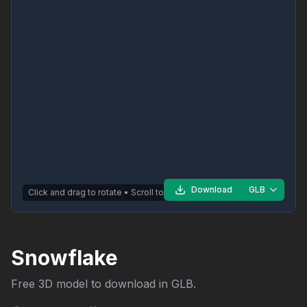
Download
GLB
Click and drag to rotate • Scroll to zoom
Snowflake
Free 3D model to download in
GLB
.