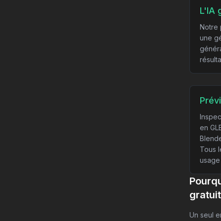
L'IA
Notre 
une gé
généra
résult
Prévi
Inspec
en GLB
Blende
Tous l
usage 
Pourqu
gratui
Un seul e