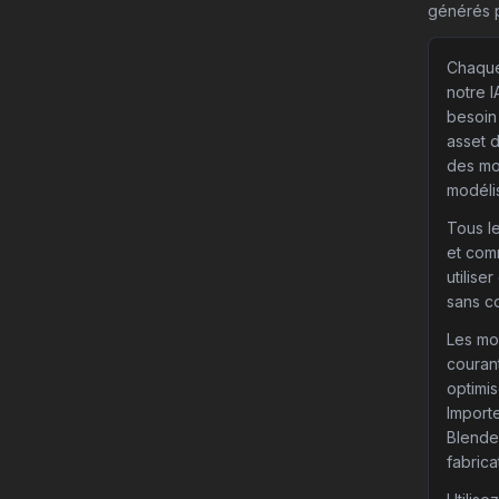
générés p
Chaque
notre 
besoin
asset 
des mo
modéli
Tous l
et comm
utilise
sans co
Les mo
couran
optimis
Importe
Blende
fabrica