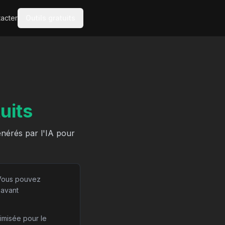
acter
Outils gratuits
uits
nérés par l'IA pour
 Vous pouvez
 avant
imisée pour le