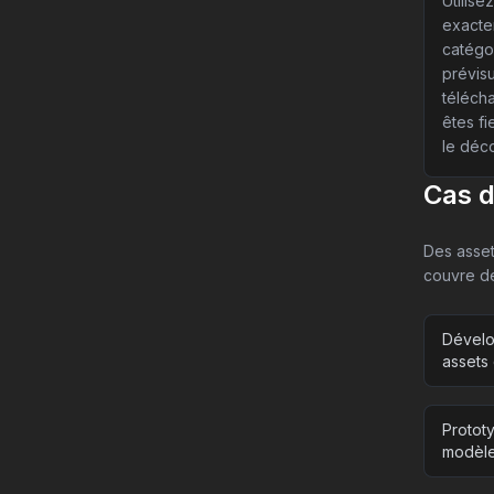
Utilise
exacte
catégor
prévis
téléch
êtes fi
le déco
Cas 
Des asset
couvre de
Dévelo
assets
Protot
modèles